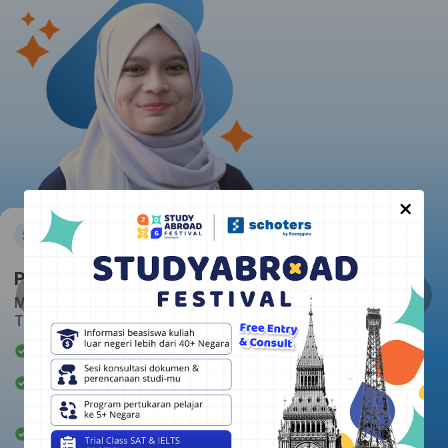
×
Pratiwi
Massachusetts Institute of
Technology
Awardee Beasiswa LPDP
Berpengalaman mengajar 2+
tahun
Rata-rata kepuasan student: