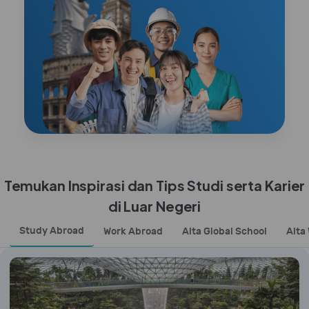
Temukan Inspirasi dan Tips Studi serta Karier
di Luar Negeri
Study Abroad
Work Abroad
Alta Global School
Alta