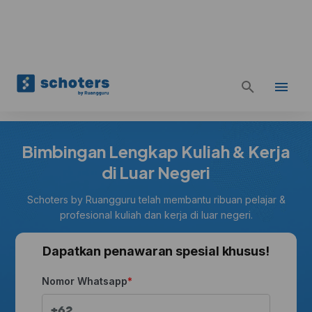
Bimbingan Lengkap Kuliah & Kerja
di Luar Negeri
Schoters by Ruangguru telah membantu ribuan pelajar &
profesional kuliah dan kerja di luar negeri.
Dapatkan penawaran spesial khusus!
Nomor Whatsapp
+62