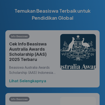
Temukan Beasiswa Terbaik untuk
Pendidikan Global
Info Beasiswa
Cek Info Beasiswa
Australia Awards
Scholarship (AAS)
2025 Terbaru
Beasiswa Australia Awards
Scholarship (AAS) Indonesia
memberikan kesempatan bagi
Lihat Selengkapnya
warga negara Indonesia untuk
meraih gelar master atau
doktor dari universitas di
Australia dan membukakan
Info Beasiswa
peluang untuk meniti karir