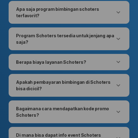
Apa saja program bimbingan schoters
terfavorit?
Program Schoters tersedia untuk jenjang apa
saja?
Berapa biaya layanan Schoters?
Apakah pembayaran bimbingan di Schoters
bisa dicicil?
Bagaimana cara mendapatkan kode promo
Schoters?
Di mana bisa dapat info event Schoters