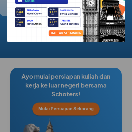
5.0/5.0
Ayo mulai persiapan kuliah dan
kerja ke luar negeri bersama
Schoters!
Mulai Persiapan Sekarang