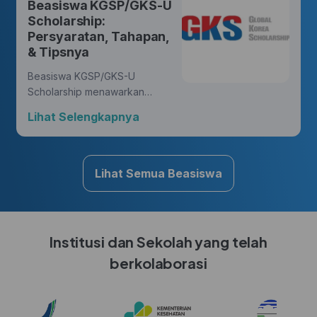
Beasiswa KGSP/GKS-U
yang membawa perubahan.
Scholarship:
Persyaratan, Tahapan,
& Tipsnya
Beasiswa KGSP/GKS-U
Scholarship menawarkan
kesempatan yang luar biasa
Lihat Selengkapnya
bagi Hunters untuk mengejar
gelar di berbagai disiplin ilmu,
sambil mendapatkan
pengalaman budaya yang
Lihat Semua Beasiswa
kaya di Korea.
Institusi dan Sekolah yang telah
berkolaborasi