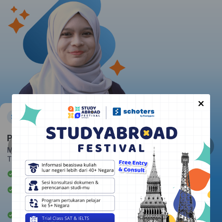
×
Pratiwi
Massachusetts Institute of
Technology
Awardee Beasiswa LPDP
Berpengalaman mengajar 2+
tahun
Rata-rata kepuasan student: