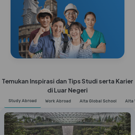
Temukan Inspirasi dan Tips Studi serta Karier
di Luar Negeri
Study Abroad
Work Abroad
Alta Global School
Alta