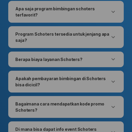
Apa saja program bimbingan schoters
terfavorit?
Program Schoters tersedia untuk jenjang apa
saja?
Berapa biaya layanan Schoters?
Apakah pembayaran bimbingan di Schoters
bisa dicicil?
Bagaimana cara mendapatkan kode promo
Schoters?
Di mana bisa dapat info event Schoters