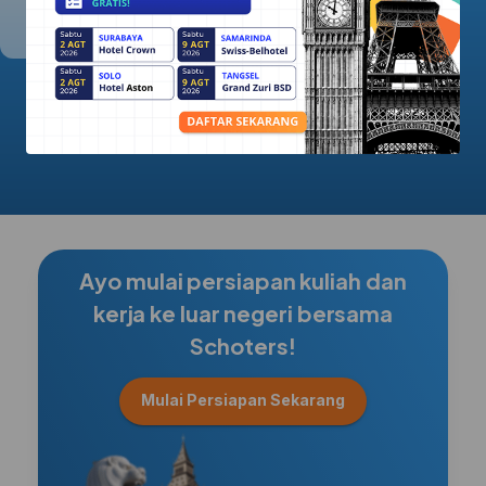
5.0/5.0
Ayo mulai persiapan kuliah dan
kerja ke luar negeri bersama
Schoters!
Mulai Persiapan Sekarang