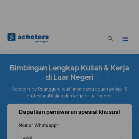
Bimbingan Lengkap Kuliah & Kerja
di Luar Negeri
Schoters by Ruangguru telah membantu ribuan pelajar &
profesional kuliah dan kerja di luar negeri.
Dapatkan penawaran spesial khusus!
Nomor Whatsapp
+62