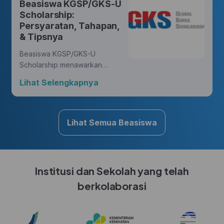
Beasiswa KGSP/GKS-U
yang membawa perubahan.
Scholarship:
Persyaratan, Tahapan,
& Tipsnya
Beasiswa KGSP/GKS-U
Scholarship menawarkan
kesempatan yang luar biasa
Lihat Selengkapnya
bagi Hunters untuk mengejar
gelar di berbagai disiplin ilmu,
sambil mendapatkan
pengalaman budaya yang
Lihat Semua Beasiswa
kaya di Korea.
Institusi dan Sekolah yang telah
berkolaborasi