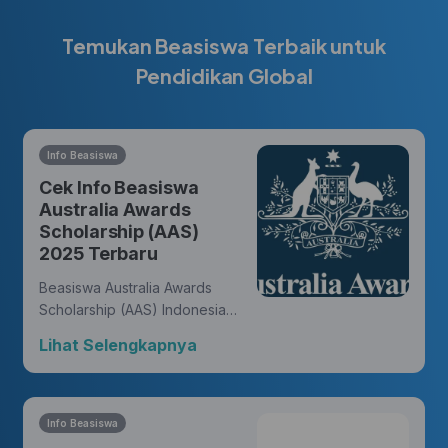
Temukan Beasiswa Terbaik untuk
Pendidikan Global
Info Beasiswa
Cek Info Beasiswa
Australia Awards
Scholarship (AAS)
2025 Terbaru
Beasiswa Australia Awards
Scholarship (AAS) Indonesia
memberikan kesempatan bagi
Lihat Selengkapnya
warga negara Indonesia untuk
meraih gelar master atau
doktor dari universitas di
Australia dan membukakan
Info Beasiswa
peluang untuk meniti karir