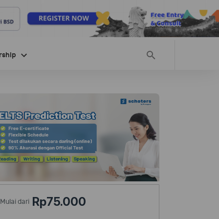
rship
Rp75.000
Mulai dari