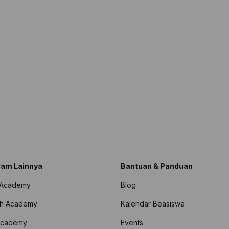
ram Lainnya
Bantuan & Panduan
 Academy
Blog
sh Academy
Kalendar Beasiswa
 Academy
Events