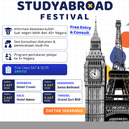
asi total 60 menit
durasi total 11-14 menit
tion Test?