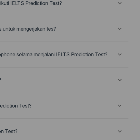
kuti IELTS Prediction Test?
s untuk mengerjakan tes?
phone selama menjalani IELTS Prediction Test?
?
ediction Test?
S Prediction Test?