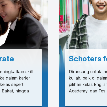
rate
Schoters f
ningkatkan skill
Dirancang untuk m
a dalam karier
kuliah, baik di dala
 kelas seperti
pilihan kelas Engl
n Bakat, hingga
Academy, dan Tes M