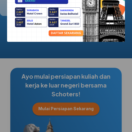
5.0/5.0
Ayo mulai persiapan kuliah dan
kerja ke luar negeri bersama
Schoters!
Mulai Persiapan Sekarang