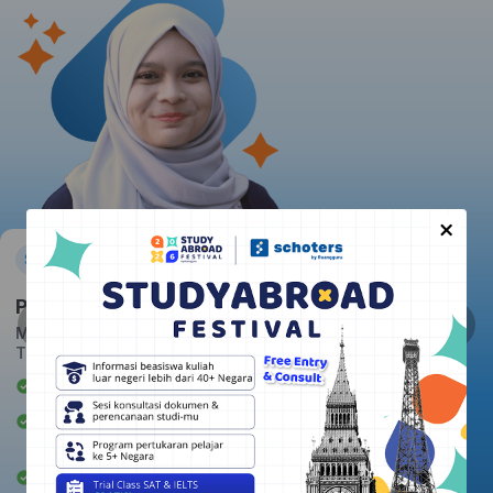
×
Pratiwi
Massachusetts Institute of
Technology
Awardee Beasiswa LPDP
Berpengalaman mengajar 2+
tahun
Rata-rata kepuasan student: