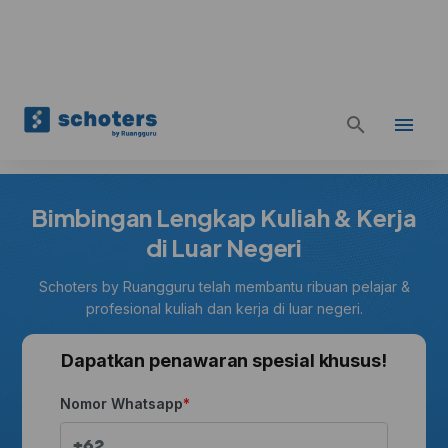
Bimbingan Lengkap Kuliah & Kerja
di Luar Negeri
Schoters by Ruangguru telah membantu ribuan pelajar &
profesional kuliah dan kerja di luar negeri.
Dapatkan penawaran spesial khusus!
Nomor Whatsapp
+62