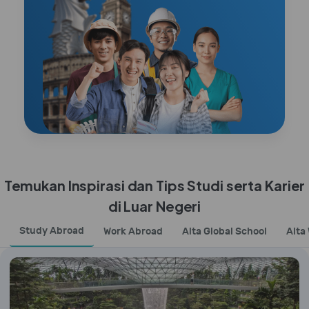
Temukan Inspirasi dan Tips Studi serta Karier
di Luar Negeri
Study Abroad
Work Abroad
Alta Global School
Alta