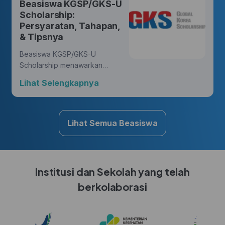
Beasiswa KGSP/GKS-U
yang membawa perubahan.
Scholarship:
Persyaratan, Tahapan,
& Tipsnya
Beasiswa KGSP/GKS-U
Scholarship menawarkan
kesempatan yang luar biasa
Lihat Selengkapnya
bagi Hunters untuk mengejar
gelar di berbagai disiplin ilmu,
sambil mendapatkan
pengalaman budaya yang
Lihat Semua Beasiswa
kaya di Korea.
Institusi dan Sekolah yang telah
berkolaborasi