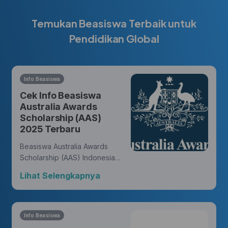
Temukan Beasiswa Terbaik untuk
Pendidikan Global
Info Beasiswa
Cek Info Beasiswa
Australia Awards
Scholarship (AAS)
2025 Terbaru
Beasiswa Australia Awards
Scholarship (AAS) Indonesia
memberikan kesempatan bagi
Lihat Selengkapnya
warga negara Indonesia untuk
meraih gelar master atau
doktor dari universitas di
Australia dan membukakan
Info Beasiswa
peluang untuk meniti karir