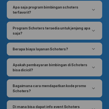
Apa saja program bimbingan schoters
terfavorit?
Program Schoters tersedia untuk jenjang apa
saja?
Berapa biaya layanan Schoters?
Apakah pembayaran bimbingan di Schoters
bisa dicicil?
Bagaimana cara mendapatkan kode promo
Schoters?
Di mana bisa dapat info event Schoters