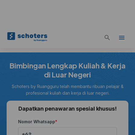
Bimbingan Lengkap Kuliah & Kerja
di Luar Negeri
Schoters by Ruangguru telah membantu ribuan pelajar &
profesional kuliah dan kerja di luar negeri.
Dapatkan penawaran spesial khusus!
Nomor Whatsapp
+62