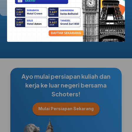
5.0/5.0
Ayo mulai persiapan kuliah dan
kerja ke luar negeri bersama
Schoters!
Mulai Persiapan Sekarang