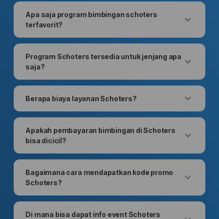
Apa saja program bimbingan schoters
terfavorit?
Program Schoters tersedia untuk jenjang apa
saja?
Berapa biaya layanan Schoters?
Apakah pembayaran bimbingan di Schoters
bisa dicicil?
Bagaimana cara mendapatkan kode promo
Schoters?
Di mana bisa dapat info event Schoters