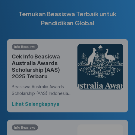
Temukan Beasiswa Terbaik untuk
Pendidikan Global
Info Beasiswa
Cek Info Beasiswa
Australia Awards
Scholarship (AAS)
2025 Terbaru
Beasiswa Australia Awards
Scholarship (AAS) Indonesia
memberikan kesempatan bagi
Lihat Selengkapnya
warga negara Indonesia untuk
meraih gelar master atau
doktor dari universitas di
Australia dan membukakan
Info Beasiswa
peluang untuk meniti karir