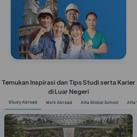
Temukan Inspirasi dan Tips Studi serta Karier
di Luar Negeri
Study Abroad
Work Abroad
Alta Global School
Alta