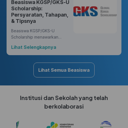
Beasiswa KGSP/GKS-U
yang membawa perubahan.
Scholarship:
Persyaratan, Tahapan,
& Tipsnya
Beasiswa KGSP/GKS-U
Scholarship menawarkan
kesempatan yang luar biasa
Lihat Selengkapnya
bagi Hunters untuk mengejar
gelar di berbagai disiplin ilmu,
sambil mendapatkan
pengalaman budaya yang
Lihat Semua Beasiswa
kaya di Korea.
Institusi dan Sekolah yang telah
berkolaborasi