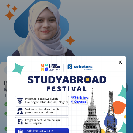
×
Pratiwi
Massachusetts Institute of
Technology
Awardee Beasiswa LPDP
Berpengalaman mengajar 2+
tahun
Rata-rata kepuasan student: