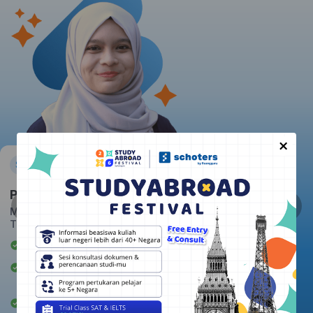
×
Pratiwi
Massachusetts Institute of
Technology
Awardee Beasiswa LPDP
Berpengalaman mengajar 2+
tahun
Rata-rata kepuasan student: