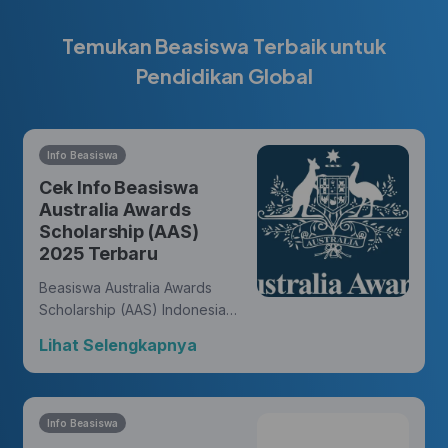
Temukan Beasiswa Terbaik untuk
Pendidikan Global
Info Beasiswa
Cek Info Beasiswa
Australia Awards
Scholarship (AAS)
2025 Terbaru
Beasiswa Australia Awards
Scholarship (AAS) Indonesia
memberikan kesempatan bagi
Lihat Selengkapnya
warga negara Indonesia untuk
meraih gelar master atau
doktor dari universitas di
Australia dan membukakan
Info Beasiswa
peluang untuk meniti karir