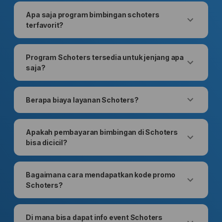
Apa saja program bimbingan schoters
terfavorit?
Program Schoters tersedia untuk jenjang apa
saja?
Berapa biaya layanan Schoters?
Apakah pembayaran bimbingan di Schoters
bisa dicicil?
Bagaimana cara mendapatkan kode promo
Schoters?
Di mana bisa dapat info event Schoters