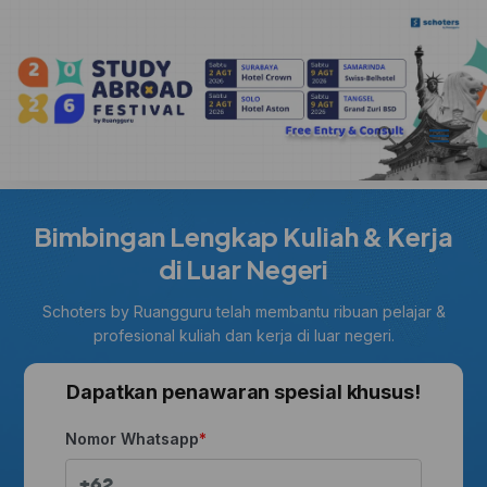
Bimbingan Lengkap Kuliah & Kerja
di Luar Negeri
Schoters by Ruangguru telah membantu ribuan pelajar &
profesional kuliah dan kerja di luar negeri.
Dapatkan penawaran spesial khusus!
Nomor Whatsapp
+62