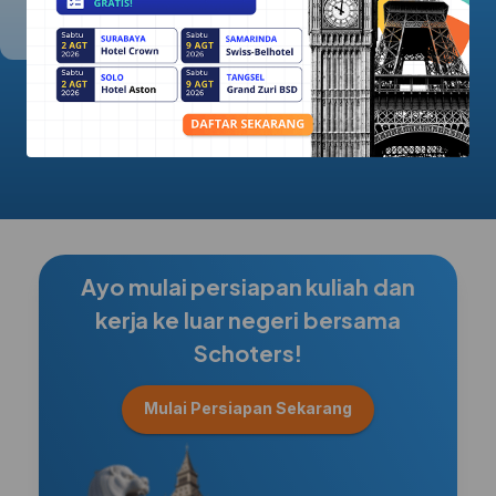
5.0/5.0
Ayo mulai persiapan kuliah dan
kerja ke luar negeri bersama
Schoters!
Mulai Persiapan Sekarang