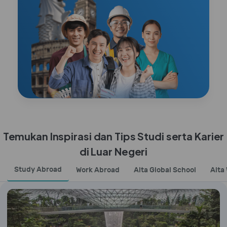
Temukan Inspirasi dan Tips Studi serta Karier
di Luar Negeri
Study Abroad
Work Abroad
Alta Global School
Alta