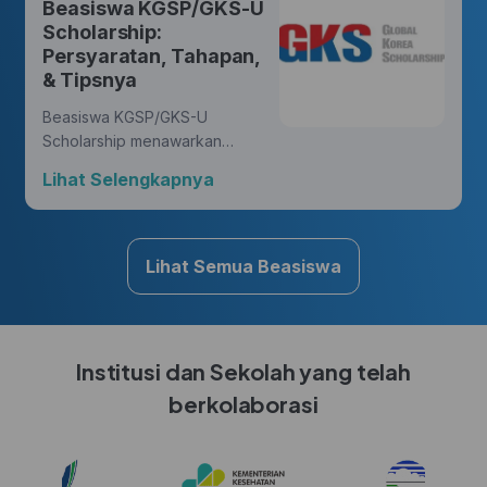
Beasiswa KGSP/GKS-U
yang membawa perubahan.
Scholarship:
Persyaratan, Tahapan,
& Tipsnya
Beasiswa KGSP/GKS-U
Scholarship menawarkan
kesempatan yang luar biasa
Lihat Selengkapnya
bagi Hunters untuk mengejar
gelar di berbagai disiplin ilmu,
sambil mendapatkan
pengalaman budaya yang
Lihat Semua Beasiswa
kaya di Korea.
Institusi dan Sekolah yang telah
berkolaborasi