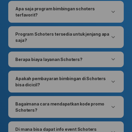
Apa saja program bimbingan schoters
terfavorit?
Program Schoters tersedia untuk jenjang apa
saja?
Berapa biaya layanan Schoters?
Apakah pembayaran bimbingan di Schoters
bisa dicicil?
Bagaimana cara mendapatkan kode promo
Schoters?
Di mana bisa dapat info event Schoters