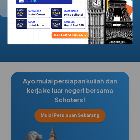
5.0/5.0
Ayo mulai persiapan kuliah dan
kerja ke luar negeri bersama
Schoters!
Mulai Persiapan Sekarang