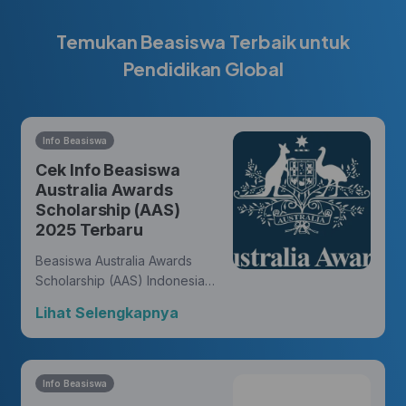
Temukan Beasiswa Terbaik untuk
Pendidikan Global
Info Beasiswa
Cek Info Beasiswa
Australia Awards
Scholarship (AAS)
2025 Terbaru
Beasiswa Australia Awards
Scholarship (AAS) Indonesia
memberikan kesempatan bagi
Lihat Selengkapnya
warga negara Indonesia untuk
meraih gelar master atau
doktor dari universitas di
Australia dan membukakan
Info Beasiswa
peluang untuk meniti karir