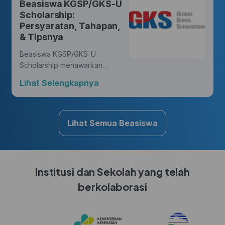
Beasiswa KGSP/GKS-U
yang membawa perubahan.
Scholarship:
Persyaratan, Tahapan,
& Tipsnya
Beasiswa KGSP/GKS-U
Scholarship menawarkan
kesempatan yang luar biasa
Lihat Selengkapnya
bagi Hunters untuk mengejar
gelar di berbagai disiplin ilmu,
sambil mendapatkan
pengalaman budaya yang
Lihat Semua Beasiswa
kaya di Korea.
Institusi dan Sekolah yang telah
berkolaborasi