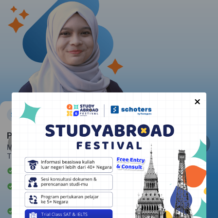
×
Pratiwi
Massachusetts Institute of
Technology
Awardee Beasiswa LPDP
Berpengalaman mengajar 2+
tahun
Rata-rata kepuasan student: