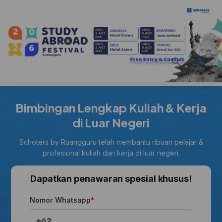
Bimbingan Lengkap Kuliah & Kerja
di Luar Negeri
Schoters by Ruangguru telah membantu ribuan pelajar &
profesional kuliah dan kerja di luar negeri.
Dapatkan penawaran spesial khusus!
Nomor Whatsapp
+62