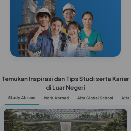
Temukan Inspirasi dan Tips Studi serta Karier
di Luar Negeri
Study Abroad
Work Abroad
Alta Global School
Alta