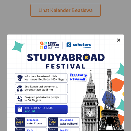
Lihat Kalender Beasiswa
×
Program Schoters
Study Aboard Academy
IELTS Academy
Kalendar Beasiswa
Lingua Academy