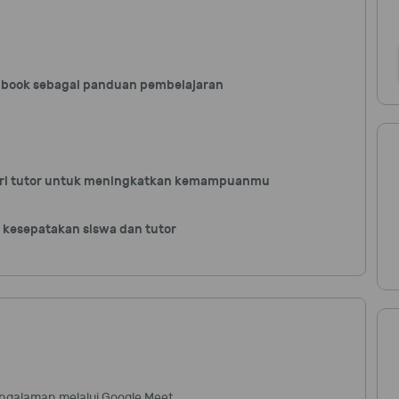
e-book sebagai panduan pembelajaran
ari tutor untuk meningkatkan kemampuanmu
i kesepatakan siswa dan tutor
engalaman melalui Google Meet