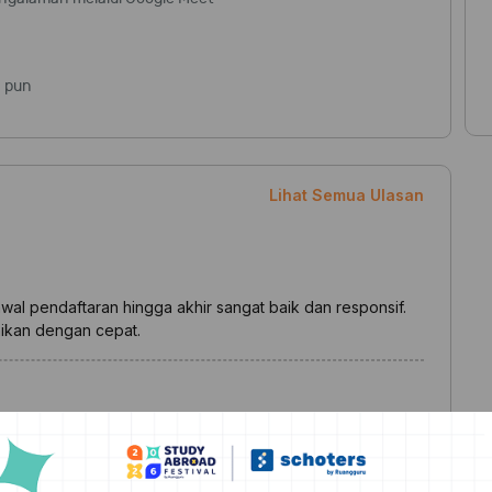
n pun
Lihat Semua Ulasan
wal pendaftaran hingga akhir sangat baik dan responsif.
aikan dengan cepat.
ahasa Inggris dengan lebih spesifik karena private course