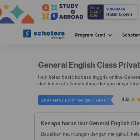
Program Kami
Schoter
General English Class Priva
Ikuti kelas basic bahasa Inggris online Gene
dan kosakata (vocabulary) dengan biaya terj
4.8
200+
siswa sudah mengikuti kelas ini
Kenapa harus ikut General English Cl
Dapatkan keuntungan dengan mengikuti kelas 