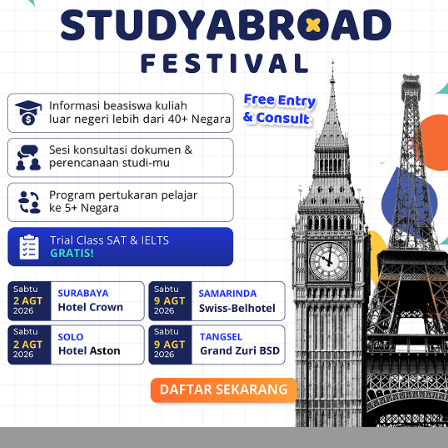
glish tutoring program which was very interesting and
h kepada tim Schoters karena telah memberikan bimbingan
an yang fleksibel dan Tutornya sangat friendly. Sukses
a program General English?
s bimbingan?