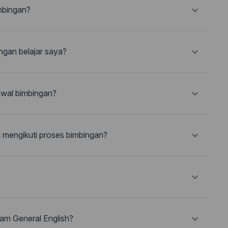
mbingan?
gan belajar saya?
dwal bimbingan?
k mengikuti proses bimbingan?
am General English?