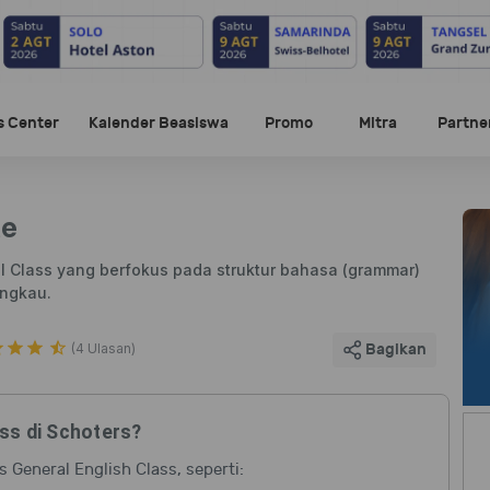
s Center
Kalender Beasiswa
Promo
Mitra
Partne
te
ral Class yang berfokus pada struktur bahasa (grammar)
angkau.
(4 Ulasan)
Bagikan
ass di Schoters?
General English Class, seperti: