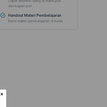
Dapat ditonton ulang di mana pun
dan kapan pun
Handout Materi Pembelajaran
Berisi materi pembelajaran di kelas
×