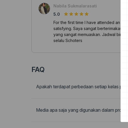
Nabila Sukmalarasati
5.0
For the first time I have attended an En
satisfying. Saya sangat berterimakasi
yang sangat memuaskan. Jadwal bimbing
selalu Schoters
FAQ
Apakah terdapat perbedaan setiap kelas pad
Media apa saja yang digunakan dalam prose