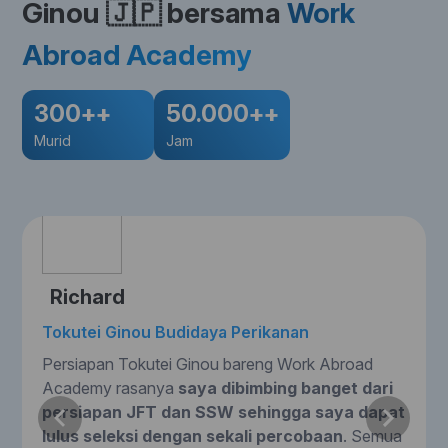
Ginou 🇯🇵
bersama
Work
Abroad Academy
300++
50.000++
Murid
Jam
Richard
Tokutei Ginou Budidaya Perikanan
Persiapan Tokutei Ginou bareng Work Abroad
Academy rasanya
saya dibimbing banget dari
persiapan JFT dan SSW sehingga saya dapat
lulus seleksi dengan sekali percobaan
. Semua