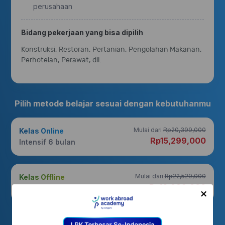
perusahaan
Bidang pekerjaan yang bisa dipilih
Konstruksi, Restoran, Pertanian, Pengolahan Makanan,
Perhotelan, Perawat, dll.
Pilih metode belajar sesuai dengan kebutuhanmu
Mulai dari
Rp20,399,000
Kelas Online
Rp15,299,000
Intensif 6 bulan
Mulai dari
Rp22,529,000
Kelas Offline
Rp16,899,000
Intensif 4 bulan
×
Bisa dicicil hingga 3 kali