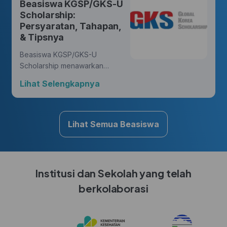
Beasiswa KGSP/GKS-U
yang membawa perubahan.
Scholarship:
Persyaratan, Tahapan,
& Tipsnya
Beasiswa KGSP/GKS-U
Scholarship menawarkan
kesempatan yang luar biasa
Lihat Selengkapnya
bagi Hunters untuk mengejar
gelar di berbagai disiplin ilmu,
sambil mendapatkan
pengalaman budaya yang
Lihat Semua Beasiswa
kaya di Korea.
Institusi dan Sekolah yang telah
berkolaborasi