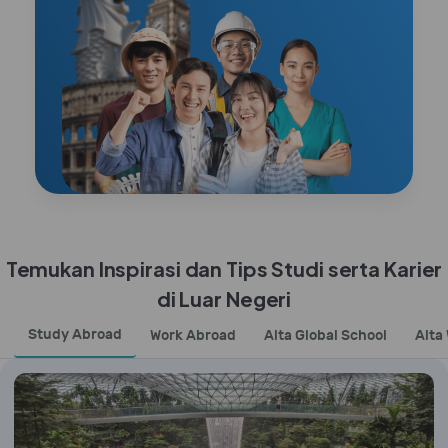
Temukan Inspirasi dan Tips Studi serta Karier
di Luar Negeri
Study Abroad
Work Abroad
Alta Global School
Alta