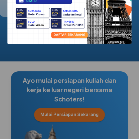
5.0/5.0
Ayo mulai persiapan kuliah dan
kerja ke luar negeri bersama
Schoters!
Mulai Persiapan Sekarang