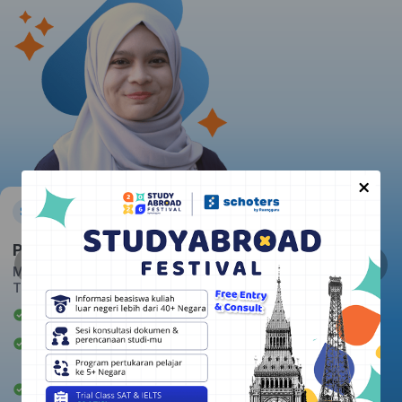
×
Pratiwi
Massachusetts Institute of
Technology
Awardee Beasiswa LPDP
Berpengalaman mengajar 2+
tahun
Rata-rata kepuasan student: