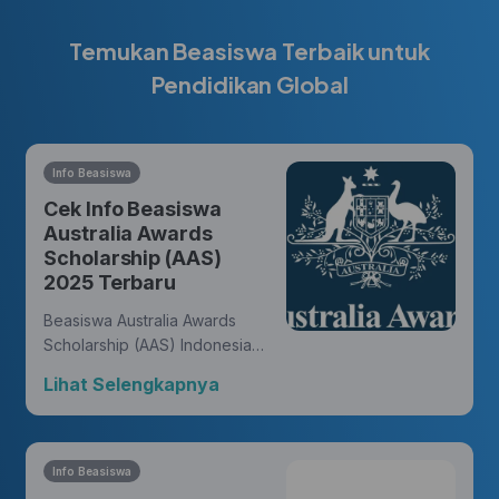
Temukan Beasiswa Terbaik untuk
Pendidikan Global
Info Beasiswa
Cek Info Beasiswa
Australia Awards
Scholarship (AAS)
2025 Terbaru
Beasiswa Australia Awards
Scholarship (AAS) Indonesia
memberikan kesempatan bagi
Lihat Selengkapnya
warga negara Indonesia untuk
meraih gelar master atau
doktor dari universitas di
Australia dan membukakan
Info Beasiswa
peluang untuk meniti karir