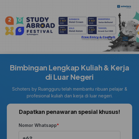
Bimbingan Lengkap Kuliah & Kerja
di Luar Negeri
Schoters by Ruangguru telah membantu ribuan pelajar &
profesional kuliah dan kerja di luar negeri.
Dapatkan penawaran spesial khusus!
Nomor Whatsapp
+62