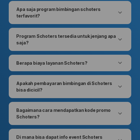
Apa saja program bimbingan schoters
terfavorit?
Program Schoters tersedia untuk jenjang apa
saja?
Berapa biaya layanan Schoters?
Apakah pembayaran bimbingan di Schoters
bisa dicicil?
Bagaimana cara mendapatkan kode promo
Schoters?
Di mana bisa dapat info event Schoters