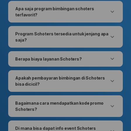
Apa saja program bimbingan schoters
terfavorit?
Program Schoters tersedia untuk jenjang apa
saja?
Berapa biaya layanan Schoters?
Apakah pembayaran bimbingan di Schoters
bisa dicicil?
Bagaimana cara mendapatkan kode promo
Schoters?
Di mana bisa dapat info event Schoters