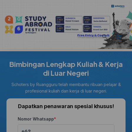
Bimbingan Lengkap Kuliah & Kerja
di Luar Negeri
Schoters by Ruangguru telah membantu ribuan pelajar &
profesional kuliah dan kerja di luar negeri.
Dapatkan penawaran spesial khusus!
Nomor Whatsapp
+62