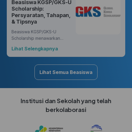
Beasiswa KGSP/GKS-U
yang membawa perubahan.
Scholarship:
Persyaratan, Tahapan,
& Tipsnya
Beasiswa KGSP/GKS-U
Scholarship menawarkan
kesempatan yang luar biasa
Lihat Selengkapnya
bagi Hunters untuk mengejar
gelar di berbagai disiplin ilmu,
sambil mendapatkan
pengalaman budaya yang
Lihat Semua Beasiswa
kaya di Korea.
Institusi dan Sekolah yang telah
berkolaborasi