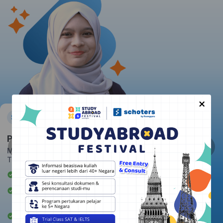
×
Pratiwi
Massachusetts Institute of
Technology
Awardee Beasiswa LPDP
Berpengalaman mengajar 2+
tahun
Rata-rata kepuasan student: