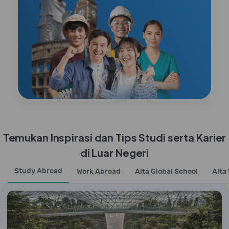
Temukan Inspirasi dan Tips Studi serta Karier
di Luar Negeri
Study Abroad
Work Abroad
Alta Global School
Alta