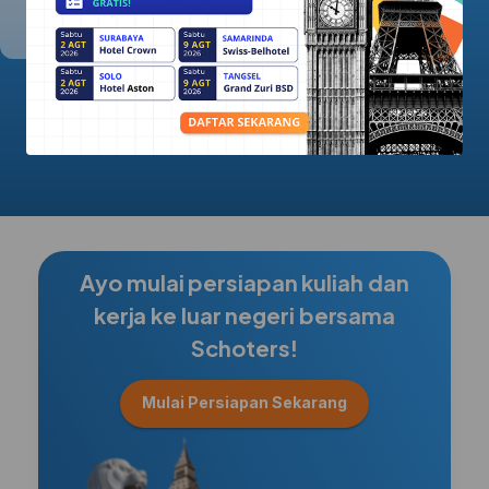
5.0/5.0
Ayo mulai persiapan kuliah dan
kerja ke luar negeri bersama
Schoters!
Mulai Persiapan Sekarang