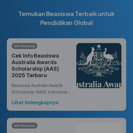
Temukan Beasiswa Terbaik untuk
Pendidikan Global
Info Beasiswa
Cek Info Beasiswa
Australia Awards
Scholarship (AAS)
2025 Terbaru
Beasiswa Australia Awards
Scholarship (AAS) Indonesia
memberikan kesempatan bagi
Lihat Selengkapnya
warga negara Indonesia untuk
meraih gelar master atau
doktor dari universitas di
Australia dan membukakan
Info Beasiswa
peluang untuk meniti karir