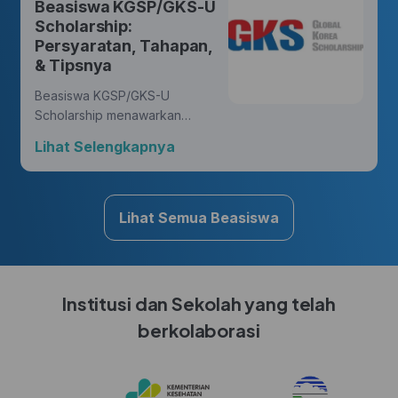
Beasiswa KGSP/GKS-U
yang membawa perubahan.
Scholarship:
Persyaratan, Tahapan,
& Tipsnya
Beasiswa KGSP/GKS-U
Scholarship menawarkan
kesempatan yang luar biasa
Lihat Selengkapnya
bagi Hunters untuk mengejar
gelar di berbagai disiplin ilmu,
sambil mendapatkan
pengalaman budaya yang
Lihat Semua Beasiswa
kaya di Korea.
Institusi dan Sekolah yang telah
berkolaborasi