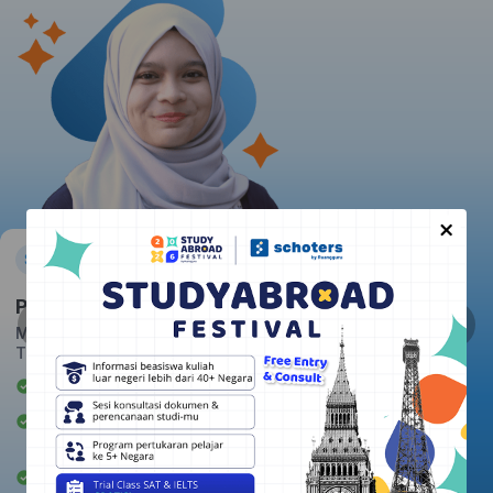
×
Pratiwi
Massachusetts Institute of
Technology
Awardee Beasiswa LPDP
Berpengalaman mengajar 2+
tahun
Rata-rata kepuasan student: