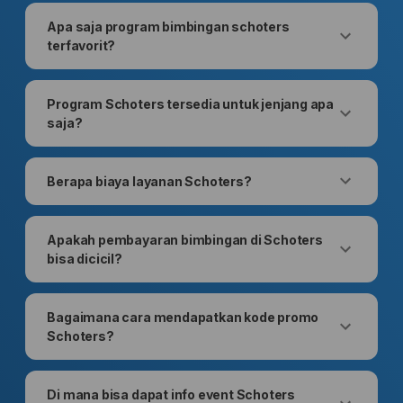
Apa saja program bimbingan schoters
terfavorit?
Program Schoters tersedia untuk jenjang apa
saja?
Berapa biaya layanan Schoters?
Apakah pembayaran bimbingan di Schoters
bisa dicicil?
Bagaimana cara mendapatkan kode promo
Schoters?
Di mana bisa dapat info event Schoters