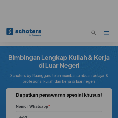
Bimbingan Lengkap Kuliah & Kerja
di Luar Negeri
Schoters by Ruangguru telah membantu ribuan pelajar &
profesional kuliah dan kerja di luar negeri.
Dapatkan penawaran spesial khusus!
Nomor Whatsapp
+62