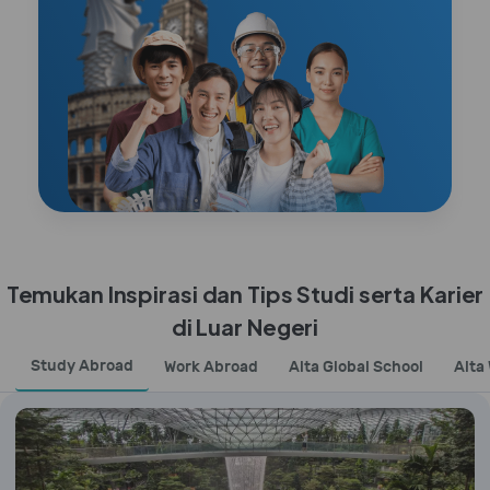
Temukan Inspirasi dan Tips Studi serta Karier
di Luar Negeri
Study Abroad
Work Abroad
Alta Global School
Alta