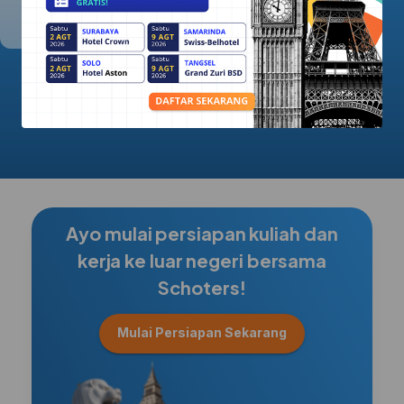
5.0/5.0
Ayo mulai persiapan kuliah dan
kerja ke luar negeri bersama
Schoters!
Mulai Persiapan Sekarang