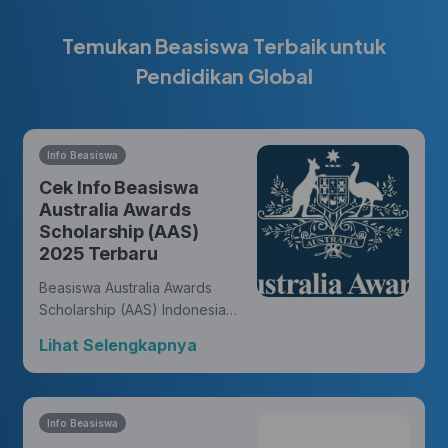
Temukan Beasiswa Terbaik untuk
Pendidikan Global
Info Beasiswa
Cek Info Beasiswa
Australia Awards
Scholarship (AAS)
2025 Terbaru
Beasiswa Australia Awards
Scholarship (AAS) Indonesia
memberikan kesempatan bagi
Lihat Selengkapnya
warga negara Indonesia untuk
meraih gelar master atau
doktor dari universitas di
Australia dan membukakan
Info Beasiswa
peluang untuk meniti karir