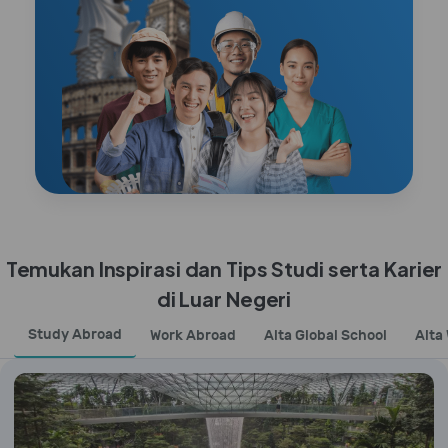
Temukan Inspirasi dan Tips Studi serta Karier
di Luar Negeri
Study Abroad
Work Abroad
Alta Global School
Alta