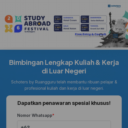
Bimbingan Lengkap Kuliah & Kerja
di Luar Negeri
Schoters by Ruangguru telah membantu ribuan pelajar &
profesional kuliah dan kerja di luar negeri.
Dapatkan penawaran spesial khusus!
Nomor Whatsapp
+62