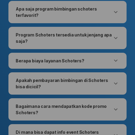
Apa saja program bimbingan schoters
terfavorit?
Program Schoters tersedia untuk jenjang apa
saja?
Berapa biaya layanan Schoters?
Apakah pembayaran bimbingan di Schoters
bisa dicicil?
Bagaimana cara mendapatkan kode promo
Schoters?
Di mana bisa dapat info event Schoters