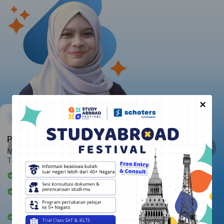
×
Pratiwi
Massachusetts Institute of
Technology
Awardee Beasiswa LPDP
Berpengalaman mengajar 2+
tahun
Rata-rata kepuasan student: