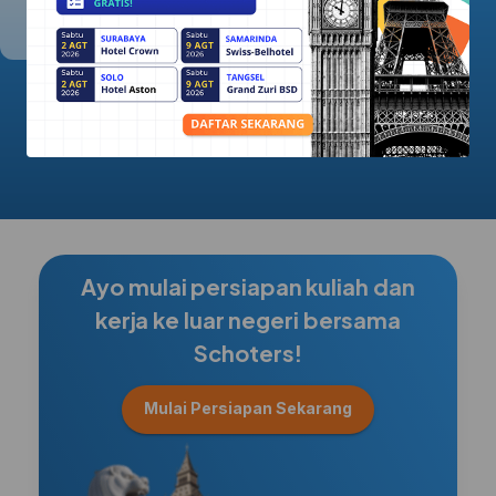
5.0/5.0
Ayo mulai persiapan kuliah dan
kerja ke luar negeri bersama
Schoters!
Mulai Persiapan Sekarang