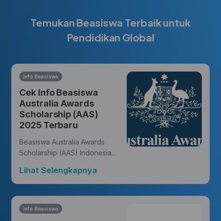
Temukan Beasiswa Terbaik untuk
Pendidikan Global
Info Beasiswa
Cek Info Beasiswa
Australia Awards
Scholarship (AAS)
2025 Terbaru
Beasiswa Australia Awards
Scholarship (AAS) Indonesia
memberikan kesempatan bagi
Lihat Selengkapnya
warga negara Indonesia untuk
meraih gelar master atau
doktor dari universitas di
Australia dan membukakan
Info Beasiswa
peluang untuk meniti karir