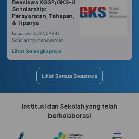
Beasiswa KGSP/GKS-U
yang membawa perubahan.
Scholarship:
Persyaratan, Tahapan,
& Tipsnya
Beasiswa KGSP/GKS-U
Scholarship menawarkan
kesempatan yang luar biasa
Lihat Selengkapnya
bagi Hunters untuk mengejar
gelar di berbagai disiplin ilmu,
sambil mendapatkan
pengalaman budaya yang
Lihat Semua Beasiswa
kaya di Korea.
Institusi dan Sekolah yang telah
berkolaborasi