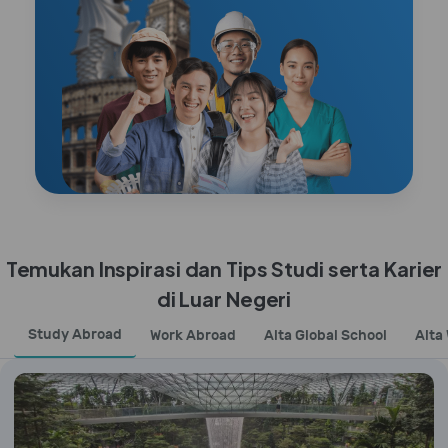
Temukan Inspirasi dan Tips Studi serta Karier
di Luar Negeri
Study Abroad
Work Abroad
Alta Global School
Alta