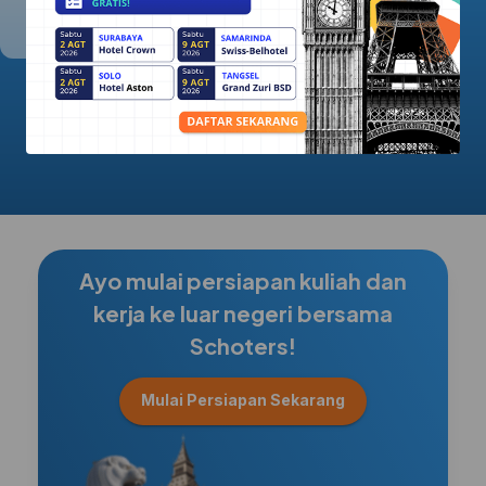
5.0/5.0
Ayo mulai persiapan kuliah dan
kerja ke luar negeri bersama
Schoters!
Mulai Persiapan Sekarang