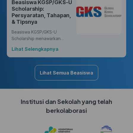
Beasiswa KGSP/GKS-U
yang membawa perubahan.
Scholarship:
Persyaratan, Tahapan,
& Tipsnya
Beasiswa KGSP/GKS-U
Scholarship menawarkan
kesempatan yang luar biasa
Lihat Selengkapnya
bagi Hunters untuk mengejar
gelar di berbagai disiplin ilmu,
sambil mendapatkan
pengalaman budaya yang
Lihat Semua Beasiswa
kaya di Korea.
Institusi dan Sekolah yang telah
berkolaborasi