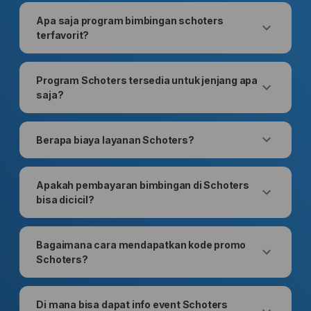
Apa saja program bimbingan schoters
terfavorit?
Program Schoters tersedia untuk jenjang apa
saja?
Berapa biaya layanan Schoters?
Apakah pembayaran bimbingan di Schoters
bisa dicicil?
Bagaimana cara mendapatkan kode promo
Schoters?
Di mana bisa dapat info event Schoters