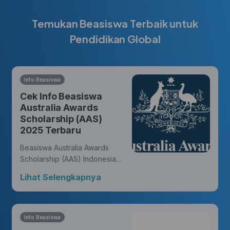
Temukan Beasiswa Terbaik untuk
Pendidikan Global
Info Beasiswa
Cek Info Beasiswa
Australia Awards
Scholarship (AAS)
2025 Terbaru
Beasiswa Australia Awards
Scholarship (AAS) Indonesia
memberikan kesempatan bagi
Lihat Selengkapnya
warga negara Indonesia untuk
meraih gelar master atau
doktor dari universitas di
Australia dan membukakan
Info Beasiswa
peluang untuk meniti karir