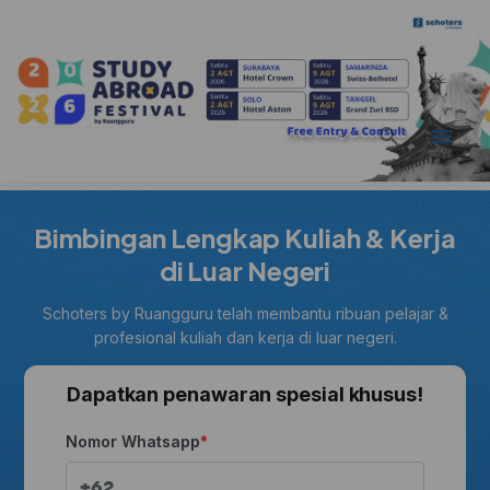
Bimbingan Lengkap Kuliah & Kerja
di Luar Negeri
Schoters by Ruangguru telah membantu ribuan pelajar &
profesional kuliah dan kerja di luar negeri.
Dapatkan penawaran spesial khusus!
Nomor Whatsapp
+62