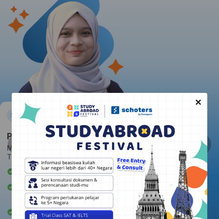
×
Pratiwi
Massachusetts Institute of
Technology
Awardee Beasiswa LPDP
Berpengalaman mengajar 2+
tahun
Rata-rata kepuasan student: