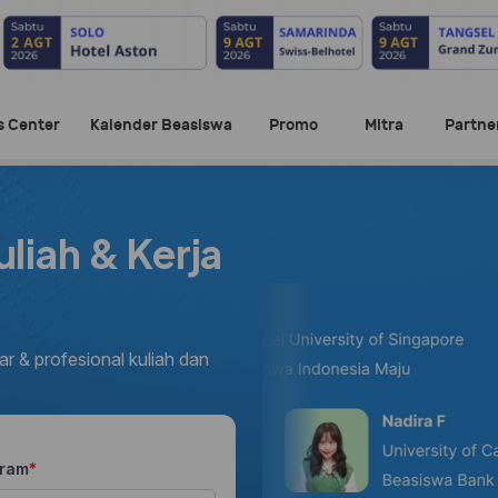
s Center
Kalender Beasiswa
Promo
Mitra
Partne
liah & Kerja
r & profesional kuliah dan
gram