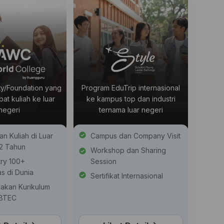
ty/Foundation yang
Program EduTrip internasional
t kuliah ke luar
ke kampus top dan industri
negeri
ternama luar negeri
n Kuliah di Luar
Campus dan Company Visit
-2 Tahun
Workshop dan Sharing
try 100+
Session
as di Dunia
Sertifikat Internasional
akan Kurikulum
 BTEC