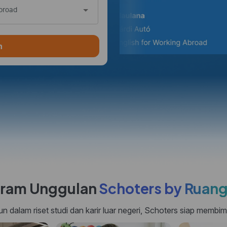
broad
n
ram Unggulan
Schoters by Ruan
dalam riset studi dan karir luar negeri, Schoters siap membi