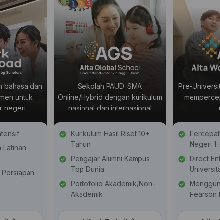
n bahasa dan
Sekolah PAUD-SMA
Pre-Universi
men untuk
Online/Hybrid dengan kurikulum
mempercepa
ar negeri
nasional dan internasional
tensif
Kurikulum Hasil Riset 10+
Percepata
Tahun
Negeri 1
 Latihan
Pengajar Alumni Kampus
Direct En
Top Dunia
Universit
 Persiapan
Portofolio Akademik/Non-
Menggun
Akademik
Pearson