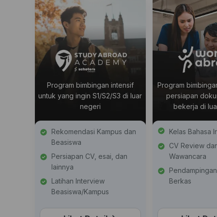
Program bimbingan intensif
Program bimbinga
untuk yang ingin S1/S2/S3 di luar
persiapan doku
negeri
bekerja di lu
Rekomendasi Kampus dan
Kelas Bahasa In
Beasiswa
CV Review dan
Persiapan CV, esai, dan
Wawancara
lainnya
Pendampingan
Latihan Interview
Berkas
Beasiswa/Kampus