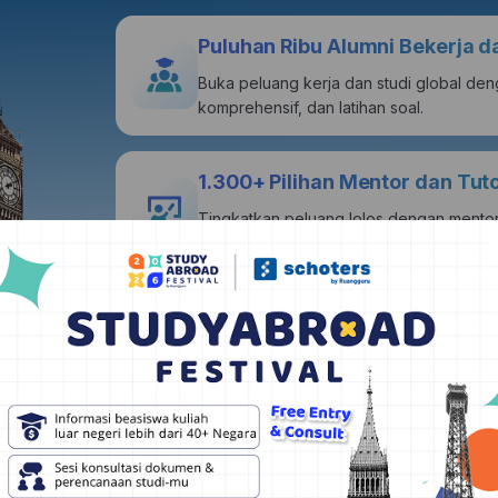
Puluhan Ribu Alumni Bekerja d
Buka peluang kerja dan studi global den
komprehensif, dan latihan soal.
1.300+ Pilihan Mentor dan Tu
Tingkatkan peluang lolos dengan mentor
berpengalaman.
Pilihan Kampus dan Beasiswa 
Dapatkan akses 1000+ database beasis
dipersonalisasi sesuai profil kamu