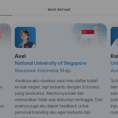
Work Abroad
Axel
Ra
National University of Singapore
Uni
Beasiswa Indonesia Maju
Aus
Awalnya aku clueless saat mau daftar kuliah
Sch
an
ke luar negeri, tapi terbantu dengan Schoters
tek
yang terstruktur. Mentornya baik dan
seb
memastikan tidak ada dokumen tertinggal. Dari
but
ers
esainya juga aku dapat feedback untuk
inp
personal branding aku agar berbeda dari
nya