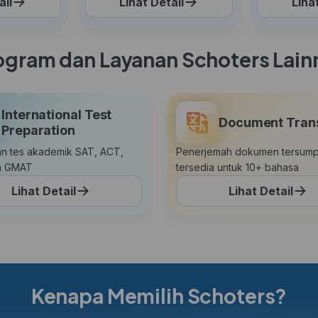
ail
Lihat Detail
Liha
ogram dan Layanan Schoters Lain
International Test
Document Trans
Preparation
n tes akademik SAT, ACT,
Penerjemah dokumen tersum
n GMAT
tersedia untuk 10+ bahasa
Lihat Detail
Lihat Detail
Kenapa Memilih Schoters?