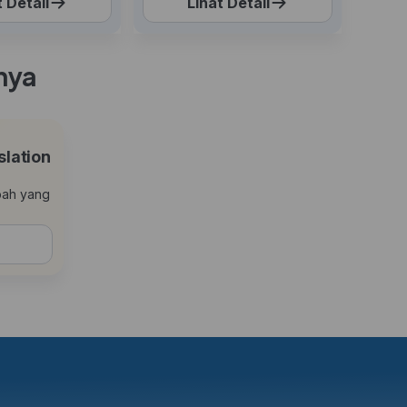
t Detail
Lihat Detail
nya
lation
pah yang