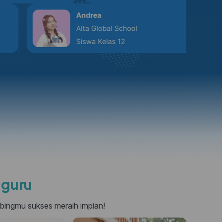
gguru
mbingmu sukses meraih impian!