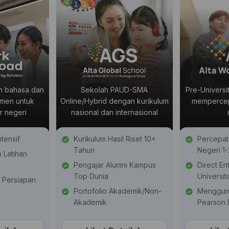
n bahasa dan
Sekolah PAUD-SMA
Pre-Universi
men untuk
Online/Hybrid dengan kurikulum
mempercepa
ar negeri
nasional dan internasional
tensif
Kurikulum Hasil Riset 10+
Percepata
Tahun
Negeri 1
 Latihan
Pengajar Alumni Kampus
Direct En
Top Dunia
Universit
 Persiapan
Portofolio Akademik/Non-
Menggun
Akademik
Pearson