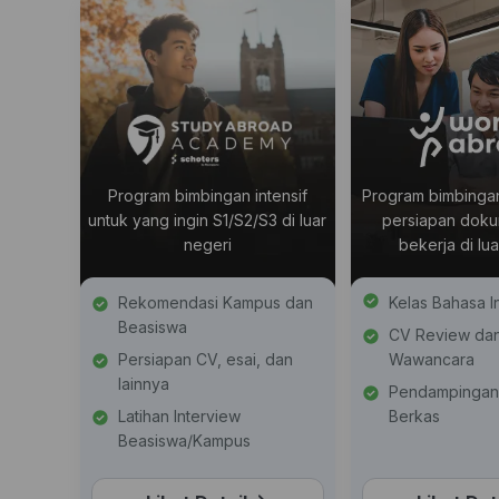
Program bimbingan intensif
Program bimbinga
untuk yang ingin S1/S2/S3 di luar
persiapan doku
negeri
bekerja di lu
Rekomendasi Kampus dan
Kelas Bahasa In
Beasiswa
CV Review dan
Persiapan CV, esai, dan
Wawancara
lainnya
Pendampingan
Latihan Interview
Berkas
Beasiswa/Kampus