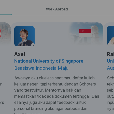
Work Abroad
Axel
Ra
National University of Singapore
Uni
Beasiswa Indonesia Maju
Aus
Awalnya aku clueless saat mau daftar kuliah
Sch
an
ke luar negeri, tapi terbantu dengan Schoters
tek
yang terstruktur. Mentornya baik dan
seb
memastikan tidak ada dokumen tertinggal. Dari
but
ers
esainya juga aku dapat feedback untuk
inp
personal branding aku agar berbeda dari
nya