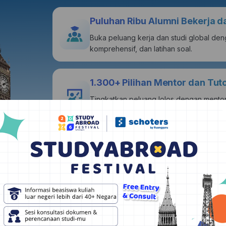
Puluhan Ribu Alumni Bekerja d
Buka peluang kerja dan studi global den
komprehensif, dan latihan soal.
1.300+ Pilihan Mentor dan Tu
Tingkatkan peluang lolos dengan mentor
berpengalaman.
Pilihan Kampus dan Beasiswa 
Dapatkan akses 1000+ database beasis
dipersonalisasi sesuai profil kamu