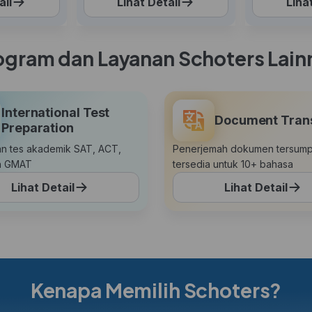
ail
Lihat Detail
Liha
ogram dan Layanan Schoters Lain
International Test
Document Trans
Preparation
n tes akademik SAT, ACT,
Penerjemah dokumen tersum
n GMAT
tersedia untuk 10+ bahasa
Lihat Detail
Lihat Detail
Kenapa Memilih Schoters?