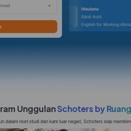
broad
n
ram Unggulan
Schoters by Ruan
dalam riset studi dan karir luar negeri, Schoters siap membi