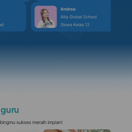
gguru
mbingmu sukses meraih impian!