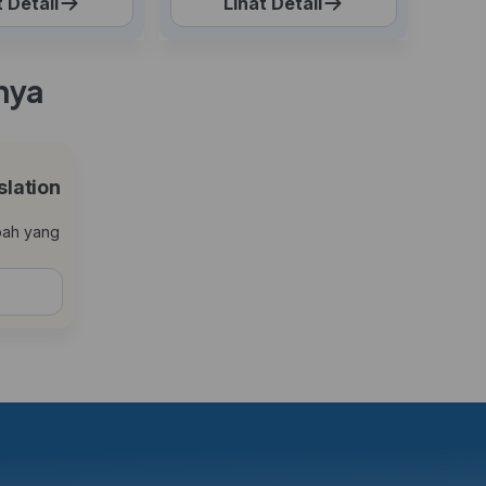
t Detail
Lihat Detail
nya
lation
pah yang