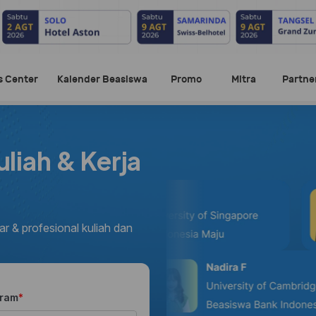
s Center
Kalender Beasiswa
Promo
Mitra
Partne
liah & Kerja
r & profesional kuliah dan
gram