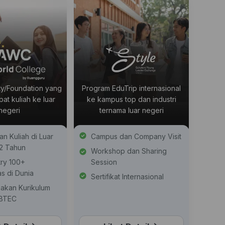
ty/Foundation yang
Program EduTrip internasional
t kuliah ke luar
ke kampus top dan industri
negeri
ternama luar negeri
n Kuliah di Luar
Campus dan Company Visit
-2 Tahun
Workshop dan Sharing
try 100+
Session
as di Dunia
Sertifikat Internasional
akan Kurikulum
 BTEC